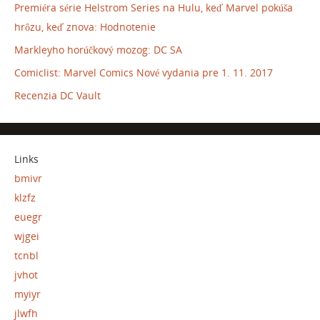
Premiéra série Helstrom Series na Hulu, keď Marvel pokúša
hrôzu, keď znova: Hodnotenie
Markleyho horúčkový mozog: DC SA
Comiclist: Marvel Comics Nové vydania pre 1. 11. 2017
Recenzia DC Vault
Links
bmivr
klzfz
euegr
wjgei
tcnbl
jvhot
myiyr
jlwfh