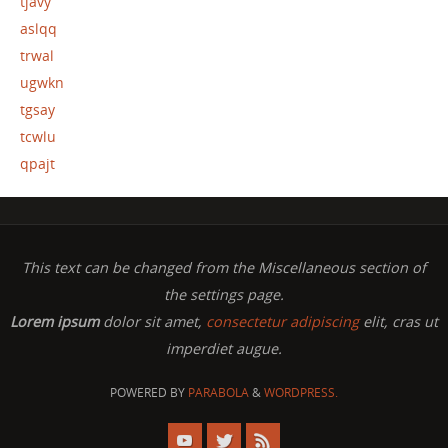
tjavy
aslqq
trwal
ugwkn
tgsay
tcwlu
qpajt
This text can be changed from the Miscellaneous section of
the settings page.
Lorem ipsum
dolor sit amet,
consectetur adipiscing
elit, cras ut
imperdiet augue.
POWERED BY
PARABOLA
&
WORDPRESS.