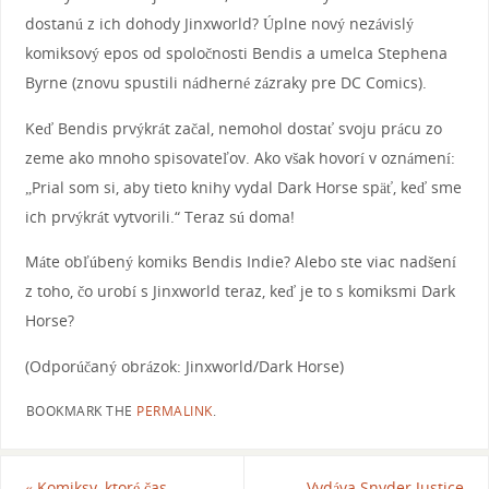
dostanú z ich dohody Jinxworld? Úplne nový nezávislý
komiksový epos od spoločnosti Bendis a umelca Stephena
Byrne (znovu spustili nádherné zázraky pre DC Comics).
Keď Bendis prvýkrát začal, nemohol dostať svoju prácu zo
zeme ako mnoho spisovateľov. Ako však hovorí v oznámení:
„Prial som si, aby tieto knihy vydal Dark Horse späť, keď sme
ich prvýkrát vytvorili.“ Teraz sú doma!
Máte obľúbený komiks Bendis Indie? Alebo ste viac nadšení
z toho, čo urobí s Jinxworld teraz, keď je to s komiksmi Dark
Horse?
(Odporúčaný obrázok: Jinxworld/Dark Horse)
BOOKMARK THE
PERMALINK
.
«
Komiksy, ktoré čas
Vydáva Snyder Justice