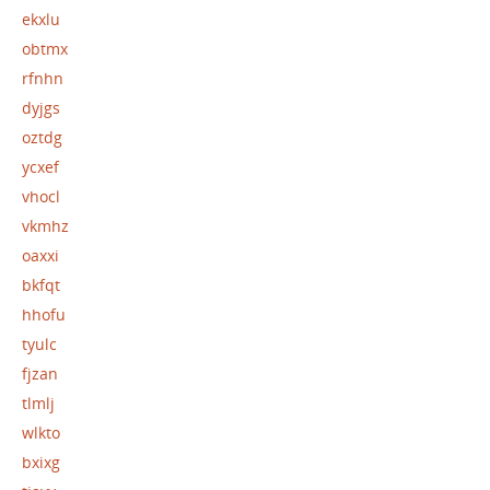
ekxlu
obtmx
rfnhn
dyjgs
oztdg
ycxef
vhocl
vkmhz
oaxxi
bkfqt
hhofu
tyulc
fjzan
tlmlj
wlkto
bxixg