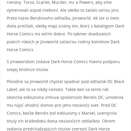
romány. Torso, Scarlet, Murder, Inc a Powers, aby sme
vymenovali aspoň niektoré. Ale všetko to začalo sériou Jinx.
Preto názov Bendisovho odtlačku, Jinxworld. Ak ste si tieto
diela prečítali, všetky majú známy tón, ktorý s katalógom Dark
Horse Comics má veľmi dobre. Po takmer dvadsiatich
piatich rokoch je Jinxworld súčasťou rodiny komiksov Dark
Horse Comics.
S Jinxworldom získava Dark Horse Comics hlavnú podporu
svojej knižnice titulov
Pôvodne sa Jinxworld chystal spadnúť pod odtlačok DC Black
Label, ale to sa nikdy nestalo. Takže keď sa tento rok
skončila exkluzívna zmluva spoločnosti Bendis DC, umožnila
mu nájsť vhodný domov pre jeho nezávislý svet. Pred DC
Comics, keďže Bendis bol exkluzívny s Marvel, uverejnila
tituly ich krátkodobá ikona nezávislých odtlačkov. Okrem
vydania predchádzajúcich titulov zverejní Dark Horse