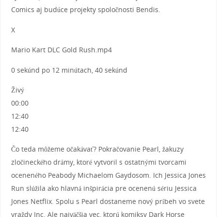
Comics aj budúce projekty spoločnosti Bendis.
X
Mario Kart DLC Gold Rush.mp4
0 sekúnd po 12 minútach, 40 sekúnd
Živý
00:00
12:40
12:40
Čo teda môžeme očakávať? Pokračovanie Pearl, žakuzy
zločineckého drámy, ktoré vytvoril s ostatnými tvorcami
oceneného Peabody Michaelom Gaydosom. Ich Jessica Jones
Run slúžila ako hlavná inšpirácia pre ocenenú sériu Jessica
Jones Netflix. Spolu s Pearl dostaneme nový príbeh vo svete
vraždy Inc. Ale najväčšia vec, ktorú komiksy Dark Horse