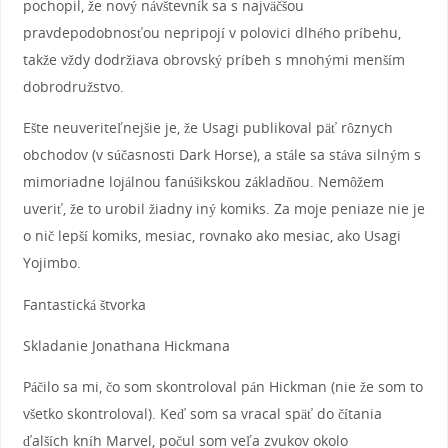
pochopil, že nový návštevník sa s najväčšou
pravdepodobnosťou nepripojí v polovici dlhého príbehu,
takže vždy dodržiava obrovský príbeh s mnohými menším
dobrodružstvo.
Ešte neuveriteľnejšie je, že Usagi publikoval päť rôznych
obchodov (v súčasnosti Dark Horse), a stále sa stáva silným s
mimoriadne lojálnou fanúšikskou základňou. Nemôžem
uveriť, že to urobil žiadny iný komiks. Za moje peniaze nie je
o nič lepší komiks, mesiac, rovnako ako mesiac, ako Usagi
Yojimbo.
Fantastická štvorka
Skladanie Jonathana Hickmana
Páčilo sa mi, čo som skontroloval pán Hickman (nie že som to
všetko skontroloval). Keď som sa vracal späť do čítania
ďalších kníh Marvel, počul som veľa zvukov okolo