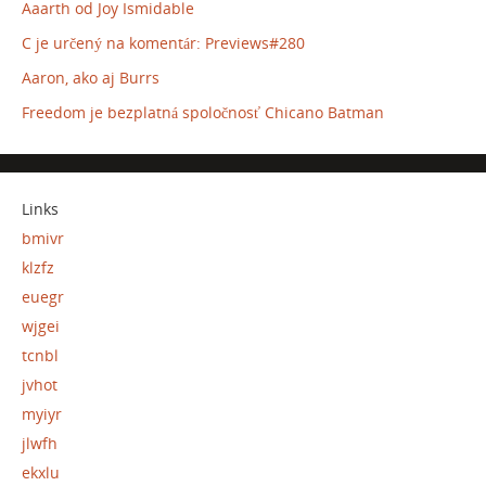
Aaarth od Joy Ismidable
C je určený na komentár: Previews#280
Aaron, ako aj Burrs
Freedom je bezplatná spoločnosť Chicano Batman
Links
bmivr
klzfz
euegr
wjgei
tcnbl
jvhot
myiyr
jlwfh
ekxlu