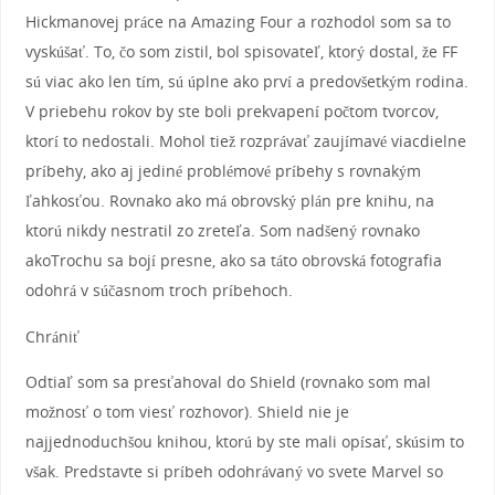
Hickmanovej práce na Amazing Four a rozhodol som sa to
vyskúšať. To, čo som zistil, bol spisovateľ, ktorý dostal, že FF
sú viac ako len tím, sú úplne ako prví a predovšetkým rodina.
V priebehu rokov by ste boli prekvapení počtom tvorcov,
ktorí to nedostali. Mohol tiež rozprávať zaujímavé viacdielne
príbehy, ako aj jediné problémové príbehy s rovnakým
ľahkosťou. Rovnako ako má obrovský plán pre knihu, na
ktorú nikdy nestratil zo zreteľa. Som nadšený rovnako
akoTrochu sa bojí presne, ako sa táto obrovská fotografia
odohrá v súčasnom troch príbehoch.
Chrániť
Odtiaľ som sa presťahoval do Shield (rovnako som mal
možnosť o tom viesť rozhovor). Shield nie je
najjednoduchšou knihou, ktorú by ste mali opísať, skúsim to
však. Predstavte si príbeh odohrávaný vo svete Marvel so