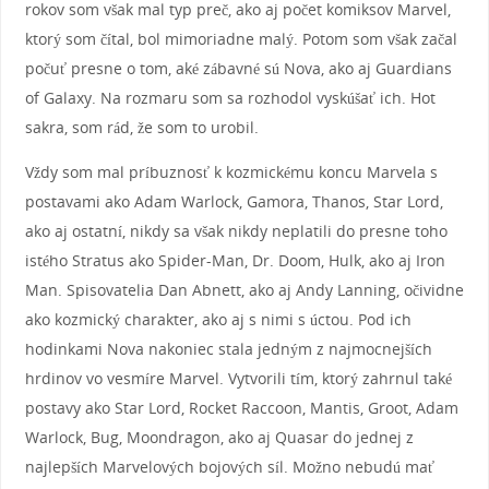
rokov som však mal typ preč, ako aj počet komiksov Marvel,
ktorý som čítal, bol mimoriadne malý. Potom som však začal
počuť presne o tom, aké zábavné sú Nova, ako aj Guardians
of Galaxy. Na rozmaru som sa rozhodol vyskúšať ich. Hot
sakra, som rád, že som to urobil.
Vždy som mal príbuznosť k kozmickému koncu Marvela s
postavami ako Adam Warlock, Gamora, Thanos, Star Lord,
ako aj ostatní, nikdy sa však nikdy neplatili do presne toho
istého Stratus ako Spider-Man, Dr. Doom, Hulk, ako aj Iron
Man. Spisovatelia Dan Abnett, ako aj Andy Lanning, očividne
ako kozmický charakter, ako aj s nimi s úctou. Pod ich
hodinkami Nova nakoniec stala jedným z najmocnejších
hrdinov vo vesmíre Marvel. Vytvorili tím, ktorý zahrnul také
postavy ako Star Lord, Rocket Raccoon, Mantis, Groot, Adam
Warlock, Bug, Moondragon, ako aj Quasar do jednej z
najlepších Marvelových bojových síl. Možno nebudú mať