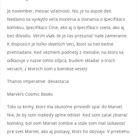
Je november, mesiac vďačnosti. No, je tu aspoň deň.
Nedávno sa vyskytlo veľa močenia a stonania o špecifikácii
komiksu, špecifikácii Únie, ako aj o špecifikácii sveta, ako aj
bez dôvodu. Verím však, že je čas presunúť naše zameranie.
K dispozícii je toľko skvelých vecí, ktoré sú tiež bežne
prehliadané. Keď vezmem podnety z melódie, na ktorú sa
odkazuje v názve tohto stĺpca, budem skladať o troch
veciach, z ktorých som v komikse veselý.
Thanos imperative: devastácia
Marvel’s Cosmic Books
Toto sú knihy, ktoré ma skutočne priviedli späť do Marvel.
Nie, že by som niekedy úplne odišiel. Keď som začal zbierať
komiksy, bol som Marvel zombie a stále som mal láskavosť
pre svet Marvel, ako aj postavy, ktoré ho obývajú. V priebehu