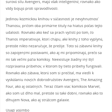
surovú silu Avengers, majú však inteligentné, rovnako ako
vždy bojujú proti spravodlivosti.
Jedinou kozmickou knihou v súčasnosti je nevyhnutnosť
Thanosu, pričom oba primárne tituly na hiatus počas tejto
udalosti. Rovnako ako keď sa prach vyčistí po tom, čo
Thanos imperativuje, ktorí chápu, aké knihy z toho vyplynú,
pretože nikto nezaručuje, že prežije. Toto sú zábavné knihy
so zapojenými postavami, ako aj mi pripomínajú, prečo sa
mi tak veľmi páčia komiksy. Neexistuje žiadny iný štýl
rozprávania príbehov, v ktorom by tieto príbehy fungovali.
Rovnako ako zábava, ktorú som si prečítal, ma viedli k
vyskúšaniu nových dobrodružstiev Avengers, The Amazing
Four, ako aj ostatných. Teraz čítam viac komiksov Marvel,
ako som už dlho mal, pretože sú také dobré, rovnako ako to
dlhujem Nova, ako aj strážcom galaxie.
Usagi yojimbo