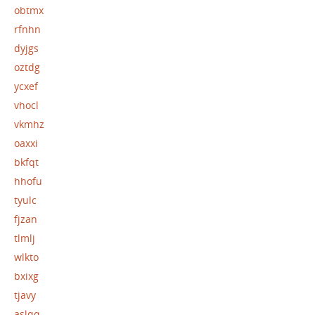
obtmx
rfnhn
dyjgs
oztdg
ycxef
vhocl
vkmhz
oaxxi
bkfqt
hhofu
tyulc
fjzan
tlmlj
wlkto
bxixg
tjavy
aslqq