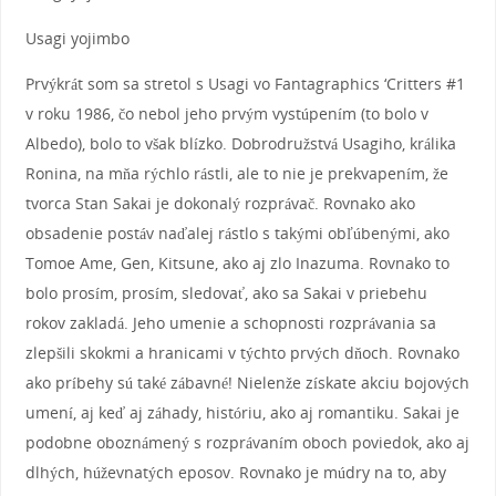
Usagi yojimbo
Prvýkrát som sa stretol s Usagi vo Fantagraphics ‘Critters #1
v roku 1986, čo nebol jeho prvým vystúpením (to bolo v
Albedo), bolo to však blízko. Dobrodružstvá Usagiho, králika
Ronina, na mňa rýchlo rástli, ale to nie je prekvapením, že
tvorca Stan Sakai je dokonalý rozprávač. Rovnako ako
obsadenie postáv naďalej rástlo s takými obľúbenými, ako
Tomoe Ame, Gen, Kitsune, ako aj zlo Inazuma. Rovnako to
bolo prosím, prosím, sledovať, ako sa Sakai v priebehu
rokov zakladá. Jeho umenie a schopnosti rozprávania sa
zlepšili skokmi a hranicami v týchto prvých dňoch. Rovnako
ako príbehy sú také zábavné! Nielenže získate akciu bojových
umení, aj keď aj záhady, históriu, ako aj romantiku. Sakai je
podobne oboznámený s rozprávaním oboch poviedok, ako aj
dlhých, húževnatých eposov. Rovnako je múdry na to, aby