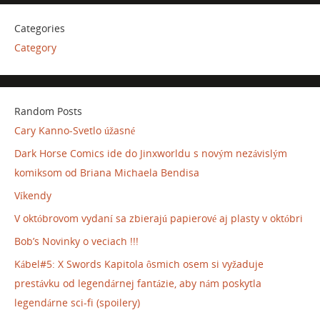
Categories
Category
Random Posts
Cary Kanno-Svetlo úžasné
Dark Horse Comics ide do Jinxworldu s novým nezávislým
komiksom od Briana Michaela Bendisa
Víkendy
V októbrovom vydaní sa zbierajú papierové aj plasty v októbri
Bob’s Novinky o veciach !!!
Kábel#5: X Swords Kapitola ôsmich osem si vyžaduje
prestávku od legendárnej fantázie, aby nám poskytla
legendárne sci-fi (spoilery)