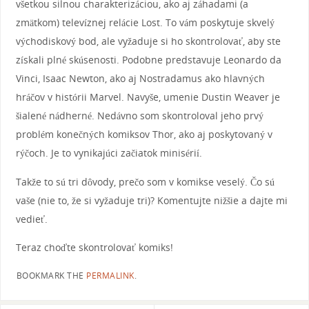
všetkou silnou charakterizáciou, ako aj záhadami (a
zmätkom) televíznej relácie Lost. To vám poskytuje skvelý
východiskový bod, ale vyžaduje si ho skontrolovať, aby ste
získali plné skúsenosti. Podobne predstavuje Leonardo da
Vinci, Isaac Newton, ako aj Nostradamus ako hlavných
hráčov v histórii Marvel. Navyše, umenie Dustin Weaver je
šialené nádherné. Nedávno som skontroloval jeho prvý
problém konečných komiksov Thor, ako aj poskytovaný v
rýčoch. Je to vynikajúci začiatok minisérií.
Takže to sú tri dôvody, prečo som v komikse veselý. Čo sú
vaše (nie to, že si vyžaduje tri)? Komentujte nižšie a dajte mi
vedieť.
Teraz choďte skontrolovať komiks!
BOOKMARK THE
PERMALINK
.