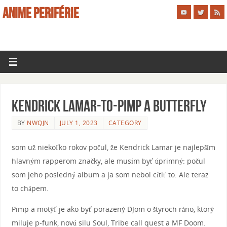
ANIME PERIFÉRIE
Kendrick Lamar-to-Pimp A Butterfly
BY
NWQJN
JULY 1, 2023
CATEGORY
som už niekoľko rokov počul, že Kendrick Lamar je najlepším
hlavným rapperom značky, ale musím byť úprimný: počul
som jeho posledný album a ja som nebol cítiť to. Ale teraz
to chápem.
Pimp a motýľ je ako byť porazený DJom o štyroch ráno, ktorý
miluje p-funk, novú silu Soul, Tribe call quest a MF Doom.