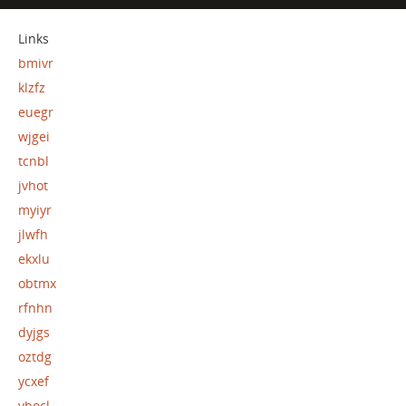
Links
bmivr
klzfz
euegr
wjgei
tcnbl
jvhot
myiyr
jlwfh
ekxlu
obtmx
rfnhn
dyjgs
oztdg
ycxef
vhocl