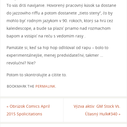
To vás drží navíjanie. Hovorený pracovný kúsok sa dostane
do jazzového riffu a potom dostanete „tieto steny“, čo by
mohlo byť rodným jazykom v 90. rokoch, ktorý sa hrá cez
kaleidescope, a bude sa plaziť priamo nad rozmachom
bapom a vstúpiť na reču s vedomím rasy .
Pamätáte si, keď sa hip hop odlišoval od rapu – bolo to
experimentálnejšie, menej predvídateľné, takmer …
revolučné? Nie?
Potom to skontrolujte a cítite to.
BOOKMARK THE
PERMALINK
.
«
Obrázok Comics Apríl
Výzva aktív: GM Stock Vs.
2015 Spolicitations
Úžasný Hulk#340
»