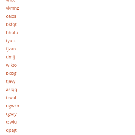
vkmhz
oaxxi
bkfqt
hhofu
tyulc
fjzan
tlmlj
wlkto
bxixg
tjavy
aslqq
trwal
ugwkn
tgsay
tcwlu
qpajt