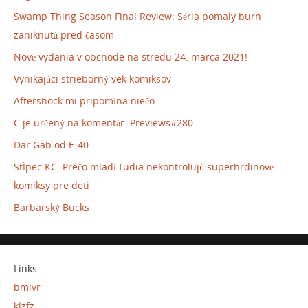
Swamp Thing Season Final Review: Séria pomaly burn
zaniknutá pred časom
Nové vydania v obchode na stredu 24. marca 2021!
Vynikajúci strieborný vek komiksov
Aftershock mi pripomína niečo …
C je určený na komentár: Previews#280
Dar Gab od E-40
Stĺpec KC: Prečo mladí ľudia nekontrolujú superhrdinové
komiksy pre deti
Barbarský Bucks
Links
bmivr
klzfz