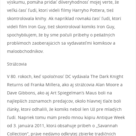
výskumu, pomáha pridať dôveryhodnosť mojej verte, že
veľká časť ľudí, ktorí videli filmy Harryho Pottera, tiež
skontrolovala knihy. Ak napríklad rovnaká časť ľudí, ktorí
videli film Iron Guy, tiež skontroloval komiks Iron Guy,
spochybňujem, že by sme počuli príbehy o peňažných
problémoch zaoberajúcich sa vydavateľmi komiksov a
maloobchodníkov.
Strážcovia
V 80. rokoch, keď spoločnosť DC vydávala The Dark Knight
Returns od Franka Millera, ako aj strážcovia Alan Moore a
Dave Gibbons, ako aj Art Spiegelman’s Maus boli na
najlepších zoznamoch predajcov, okolo hlavnej tlače boli
články, ktoré odhalili, že komiks nebol len Už pre mladých
ľudí. Napriek tomu mám predo mnou kópiu Antique Week
od 3. januára 2011, ktorá obsahuje príbeh o „Savannah
Collection“, práve nedávno odkrytej zbierke tradičných