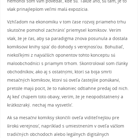
nemohol som vám povedať, kde sú. Takže áno, sú tam, je to
však prinajlepšom veľmi malá expozícia.
Vzhľadom na ekonomiku v tom čase rozvoj priameho trhu
skutočne pomohol zachrániť priemysel komiksov. Verím
však, že je čas, aby sa paradigma znova posunula a dostala
komiksové knihy späť do dohody s verejnosťou. Bohužiaľ,
niekoľkými z najväčších oponentov tohto konceptu sú
maloobchodníci s priamym trhom. Skontroloval som články
obchodníkov, ako aj s ostatnými, ktorí sa boja smrti
mesačných komiksov, ktoré sú oveľa častejšie ponúkané,
pretože majú pocit, že to nakoniec odtiahne predaj od nich.
Aj keď chápem toto obavy, verím, že je neopodstatnený a
krátkozraký. nechaj ma vysvetliť.
Ak sa mesačné komiksy skončili oveľa viditeľnejšou pre
širokú verejnosť, napríklad s umiestnením v oveľa väčšom
tradičných obchodoch alebo legálnych digitálnych