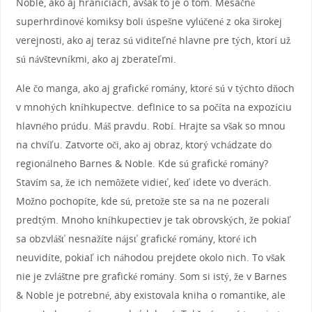
Noble, ako aj hraniciach, avšak to je o tom. Mesačné
superhrdinové komiksy boli úspešne vylúčené z oka širokej
verejnosti, ako aj teraz sú viditeľné hlavne pre tých, ktorí už
sú návštevníkmi, ako aj zberateľmi.
Ale čo manga, ako aj grafické romány, ktoré sú v týchto dňoch
v mnohých kníhkupectve. defInice to sa počíta na expozíciu
hlavného prúdu. Máš pravdu. Robí. Hrajte sa však so mnou
na chvíľu. Zatvorte oči, ako aj obraz, ktorý vchádzate do
regionálneho Barnes & Noble. Kde sú grafické romány?
Stavím sa, že ich nemôžete vidieť, keď idete vo dverách.
Možno pochopíte, kde sú, pretože ste sa na ne pozerali
predtým. Mnoho kníhkupectiev je tak obrovských, že pokiaľ
sa obzvlášť nesnažíte nájsť grafické romány, ktoré ich
neuvidíte, pokiaľ ich náhodou prejdete okolo nich. To však
nie je zvláštne pre grafické romány. Som si istý, že v Barnes
& Noble je potrebné, aby existovala kniha o romantike, ale