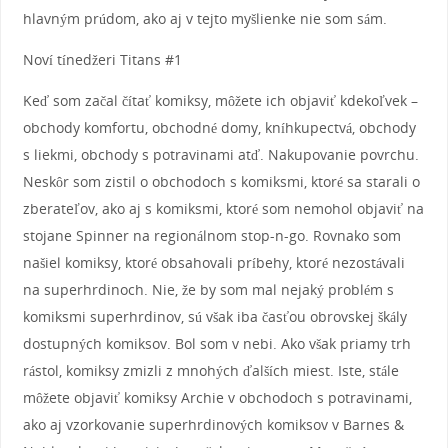
hlavným prúdom, ako aj v tejto myšlienke nie som sám.
Noví tínedžeri Titans #1
Keď som začal čítať komiksy, môžete ich objaviť kdekoľvek –
obchody komfortu, obchodné domy, kníhkupectvá, obchody
s liekmi, obchody s potravinami atď. Nakupovanie povrchu.
Neskôr som zistil o obchodoch s komiksmi, ktoré sa starali o
zberateľov, ako aj s komiksmi, ktoré som nemohol objaviť na
stojane Spinner na regionálnom stop-n-go. Rovnako som
našiel komiksy, ktoré obsahovali príbehy, ktoré nezostávali
na superhrdinoch. Nie, že by som mal nejaký problém s
komiksmi superhrdinov, sú však iba časťou obrovskej škály
dostupných komiksov. Bol som v nebi. Ako však priamy trh
rástol, komiksy zmizli z mnohých ďalších miest. Iste, stále
môžete objaviť komiksy Archie v obchodoch s potravinami,
ako aj vzorkovanie superhrdinových komiksov v Barnes &