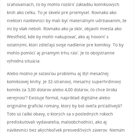
sťahovaniach, čo by mohlo rozšíriť základňu komiksových
kníh ako celku. To je skvelé pre priemysel. Rovnako ako
niektorí návštevníci by mali byť materiálnym udržiavaním, že
iní by však neboli. Rovnako ako ja skôr, objavili miesta ako
Westfield, kde by mohli nakupovať, ako aj hovoriť s
ostatnými, ktorí zdieľajú svoje nadšenie pre komiksy. To by
mohlo pomôcť aj priamym trhu rásť. Je to obojstranne
výhodná situácia.
Alebo možno je súčasťou problému aj štýl mesačnej
komiksovej knihy. Je 32-stranový, mesačný superhrdinový
komiks za 3,00 dolárov alebo 4,00 dolárov, čo chce široká
verejnosť? Existuje formát, napríklad digitálne alebo
originálne grafické romány, ktorý by bol oveľa príťažlivejší?
Toto sú ťažké obavy, o ktorých sa v posledných rokoch
prediskutovali vydavatelia, maloobchodníci, ako aj
návštevníci bez akýchkoľvek presvedčivých záverov. Nemám