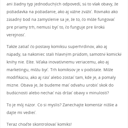
ani žiadny typ jednoduchých odpovedí, sú to však obavy, že
požiadavka na požiadanie, ako aj vážne zvážiť. Rovnako ako
zásadný bod na zamyslenie sa je, že to, čo môže fungovať
pre priamy trh, nemusí byť to, čo funguje pre širokú
verejnosť.
Takže zatiaľ čo postavy komiksu superhrdinov, ako aj
nápady, sa nakoniec stali hlavným prúdom, samotné komické
knihy nie. Ešte. Vďaka inovatívnemu veriacemu, ako aj
marketingu, môžu byť. Trh komiksov je v podstate. Môže
modifikáciu, ako aj rásť alebo zostať tam, kde je, a pomaly
mizne. Obava je, že budeme mať odvahu urobiť skok do
budúcnosti alebo nechať nás držať obavy v minulosti?
To je môj názor. Co si myslis? Zanechajte komentár nižšie a
dajte mi vedieť.
Teraz choďte skontrolovať komiks!