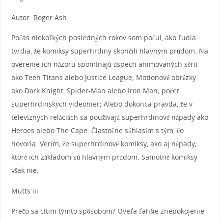
Autor: Roger Ash
Počas niekoľkých posledných rokov som počul, ako ľudia
tvrdia, že komiksy superhrdiny skončili hlavným prúdom. Na
overenie ich názoru spomínajú úspech animovaných sérií
ako Teen Titans alebo Justice League; Motionové obrázky
ako Dark Knight, Spider-Man alebo Iron Man; počet
superhrdinských videohier; Alebo dokonca pravda, že v
televíznych reláciách sa používajú superhrdinové nápady ako
Heroes alebo The Cape. Čiastočne súhlasím s tým, čo
hovoria. Verím, že superhrdinové komiksy, ako aj nápady,
ktoré ich základom sú hlavným prúdom. Samotné komiksy
však nie.
Mutts iii
Prečo sa cítim týmto spôsobom? Oveľa ľahšie znepokojenie