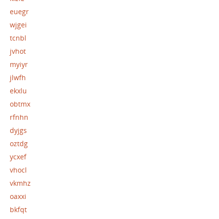
euegr
wjgei
tcnbl
jvhot
myiyr
jlwfh
ekxlu
obtmx
rfnhn
dyjgs
oztdg
ycxef
vhocl
vkmhz
oaxxi
bkfqt