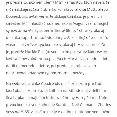
je presne to, ako nemôžem? Mám kamarátov, ktorí neverí, že
nič nezískajú súčasnú zbierku komiksov, ako sú Mutts alebo
Doonesbury, avšak veria, že získajú komiksu, je pre nich
smiešne. Môj mladší súrodenec, ako aj švagor, vezmú mojich
synovcov na všetky superhrdinové filmové obrázky, ako aj
deti ako superhrdinové videohry, avšak jediný dôvod, prečo
vlastnia akýkoľvek typ komiksov, ako aj hry sú založené On
je, pretože Nuckle Rog (to som ja) im poskytuje komiksy. Aj
keď sa filmy založené na postávoch Marvel v poslednej dobe
darili mimoriadne dobre, pri predaji komiksov sa to
neprirovnalo žiadnym typom značnej metódy.
Na webovej stránke Goodreads majú prieskum pre ľudí,
ktorí obaja skontrolovali knihu a na základe nej videli film.
Štyri z piatich najlepších slotov sú knihy Harry Potter. Úplne
prvou komiksovou knihou je Stardust Neil Gaiman a Charles
Vess na #135. Aj keď to nie je v žiadnom spôsobe vedeckého