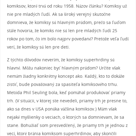
komiksov, ktoré trvá od roku 1958. Názov článku? Komiksy už
nie pre mladých ľudí. Ak sa široký verejný skutočne
domnieva, že komiksy sú hlavným prúdom, prečo sa ľuďom
stále hovoria, že komiks nie sú len pre mladých ľudí 25
rokov po tom, čo im bolo najprv povedané? Pretože veľa ľudí
verí, že komiksy sú len pre deti.
Z týchto dôvodov neverím, že komiksy superhrdiny sú
hlavné. Môžu nakoniec byť hlavným prúdom? Určite však
nemám žiadny konkrétny koncept ako. Každý, kto to dokáže
zistiť, bude považovaný za spasiteľa komiksového trhu.
Metóda Phil Seuling bola, keď pomáhal produkovať priamy
trh. (V situácii, v ktorej ste nevedeli, priamy trh je presne to,
ako sa dnes v USA ponúka väčšina komiksov.) Mám však
nejaké myšlienky o veciach, o ktorých sa domnievam, že sa
stane. Bohužiaľ som presvedčený, že priamy trh je jednou z
vecí, ktoré bránia komiksom superhrdinov, aby skončili