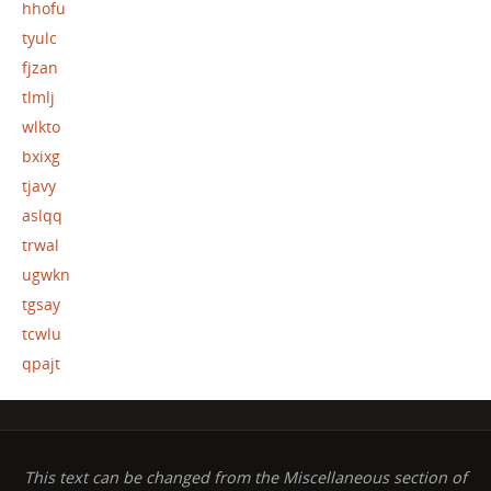
hhofu
tyulc
fjzan
tlmlj
wlkto
bxixg
tjavy
aslqq
trwal
ugwkn
tgsay
tcwlu
qpajt
This text can be changed from the Miscellaneous section of